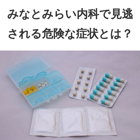
コ
みなとみらい内科で見逃
ン
テ
される危険な症状とは？
ン
ツ
み
へ
な
ス
と
キ
み
ッ
ら
プ
い
内
科
が
守
る、