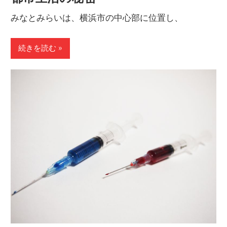
健
みなとみらいは、横浜市の中心部に位置し、
康
不
安
続きを読む
を
安
心
に
変
え
る
情
報
満
載