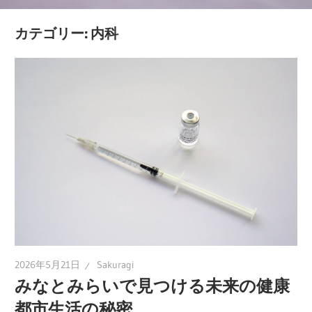
見
カテゴリー:
内科
逃
せ
な
い
体
の
サ
イ
ン
を
徹
底
2026年5月21日
Sakuragi
解
みなとみらいで見つける未来の健康
説！
都市生活の秘密