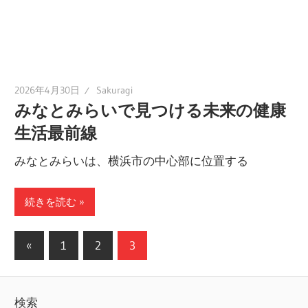
2026年4月30日
Sakuragi
みなとみらいで見つける未来の健康
生活最前線
みなとみらいは、横浜市の中心部に位置する
続きを読む
投
前
«
1
2
3
の
稿
記
の
検索
事