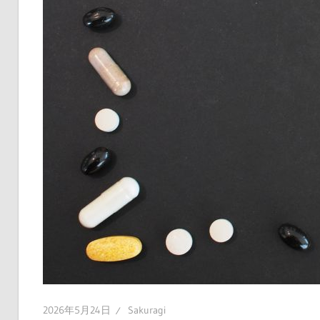
健
康
不
安
を
安
心
に
変
え
る
情
報
満
載
2026年5月24日
Sakuragi