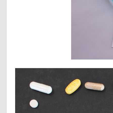
見
逃
せ
な
い
体
の
サ
イ
ン
を
徹
底
解
説！