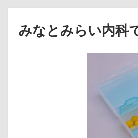
コ
ン
みなとみらい内科
テ
ン
み
ツ
な
へ
と
ス
み
キ
ら
ッ
い
プ
内
科
が
守
る、