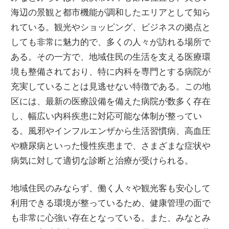
健
海辺の景観と都市機能が調和したエリアとして知ら
康
れている。
観光やショッピング、ビジネスの拠点と
不
しても非常に魅力的で、多くの人々が訪れる場所で
安
ある。その一方で、地域住民の生活を支える医療環
を
境も整備されており、特に内科を専門とする病院が
安
充実していることは見逃せない特徴である。この地
心
区には、最新の医療設備を備えた病院が数多く存在
に
し、幅広い内科疾患に対応可能な体制が整ってい
変
る。風邪やインフルエンザから生活習慣病、高血圧
え
や糖尿病といった慢性疾患まで、さまざまな症状や
る
病気に対して適切な診断と治療が受けられる。
情
報
地域住民のみならず、働く人々や観光客も安心して
満
利用できる環境が整っているため、健康管理の面で
載
も非常に心強い存在となっている。また、みなとみ