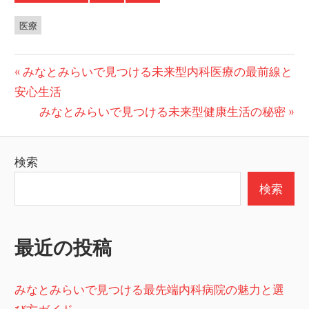
医療
投
前
みなとみらいで見つける未来型内科医療の最前線と
の
安心生活
稿
投
次
みなとみらいで見つける未来型健康生活の秘密
ナ
稿:
の
ビ
投
検索
稿:
ゲ
検索
ー
シ
最近の投稿
ョ
ン
みなとみらいで見つける最先端内科病院の魅力と選