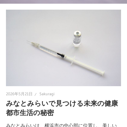
見
逃
せ
な
い
体
の
サ
イ
ン
を
2026年5月21日
Sakuragi
徹
みなとみらいで見つける未来の健康
底
都市生活の秘密
解
説！
みなとみらいは、横浜市の中心部に位置し、美しい