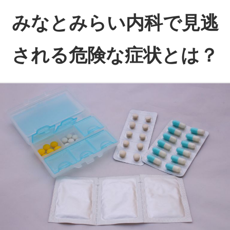
コ
みなとみらい内科で見逃
ン
テ
される危険な症状とは？
ン
ツ
み
へ
な
ス
と
キ
み
ッ
ら
プ
い
内
科
が
守
る、